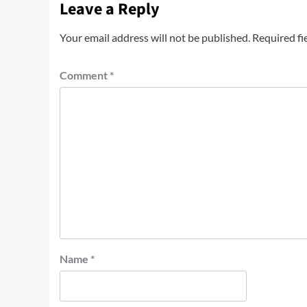
Leave a Reply
Your email address will not be published.
Required fi
Comment
*
Name
*