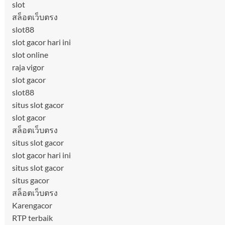
slot
สล็อตเว็บตรง
slot88
slot gacor hari ini
slot online
raja vigor
slot gacor
slot88
situs slot gacor
slot gacor
สล็อตเว็บตรง
situs slot gacor
slot gacor hari ini
situs slot gacor
situs gacor
สล็อตเว็บตรง
Karengacor
RTP terbaik