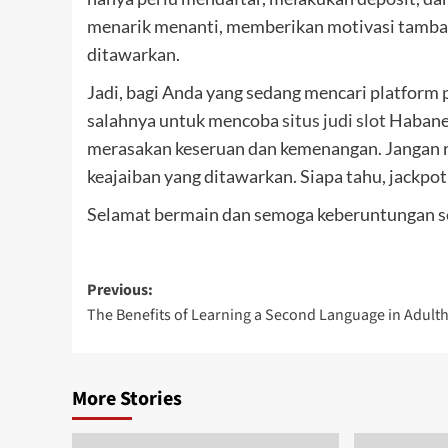
menarik menanti, memberikan motivasi tambah
ditawarkan.
Jadi, bagi Anda yang sedang mencari platform 
salahnya untuk mencoba
situs judi slot
Habaner
merasakan keseruan dan kemenangan. Jangan r
keajaiban yang ditawarkan. Siapa tahu, jackpot
Selamat bermain dan semoga keberuntungan s
Post
Previous:
The Benefits of Learning a Second Language in Adult
navigation
More Stories