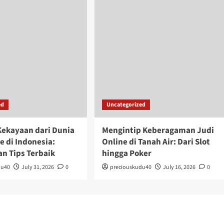
ed
Uncategorized
Kekayaan dari Dunia
Mengintip Keberagaman Judi
e di Indonesia:
Online di Tanah Air: Dari Slot
an Tips Terbaik
hingga Poker
du40
July 31, 2026
0
preciouskudu40
July 16, 2026
0