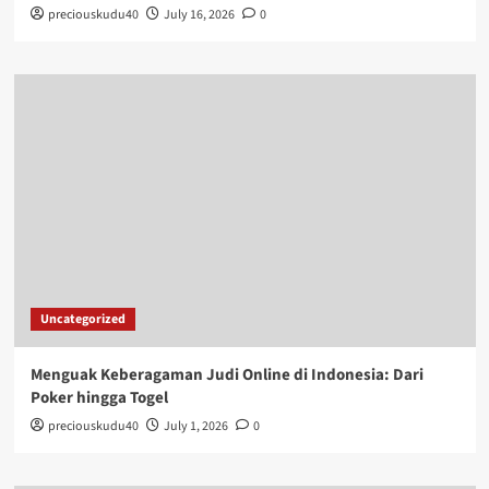
preciouskudu40
July 16, 2026
0
Uncategorized
Menguak Keberagaman Judi Online di Indonesia: Dari
Poker hingga Togel
preciouskudu40
July 1, 2026
0