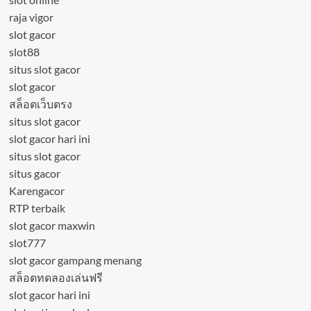
raja vigor
slot gacor
slot88
situs slot gacor
slot gacor
สล็อตเว็บตรง
situs slot gacor
slot gacor hari ini
situs slot gacor
situs gacor
Karengacor
RTP terbaik
slot gacor maxwin
slot777
slot gacor gampang menang
สล็อตทดลองเล่นฟรี
slot gacor hari ini