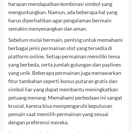
harapan mendapatkan kombinasi simbol yang
menguntungkan. Namun, ada beberapa hal yang
harus diperhatikan agar pengalaman bermain
semakin menyenangkan dan aman.
Sebelum mulai bermain, penting untuk memahami
berbagai jenis permainan slot yang tersedia di
platform online. Setiap permainan memiliki tema
yang berbeda, serta jumlah gulungan dan paylines
yang unik. Beberapa permainan juga menawarkan
fitur tambahan seperti bonus putaran gratis dan
simbol liar yang dapat membantu meningkatkan
peluang menang. Memahami perbedaan ini sangat
krusial, karena bisa mempengaruhi keputusan
pemain saat memilih permainan yang sesuai
dengan preferensi mereka.