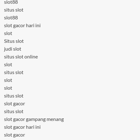
slot88
situs slot
slot88
slot gacor hari ini
slot
Situs slot
judi slot
situs slot online
slot
situs slot
slot
slot
situs slot
slot gacor
situs slot
slot gacor gampang menang
slot gacor hari ini
slot gacor