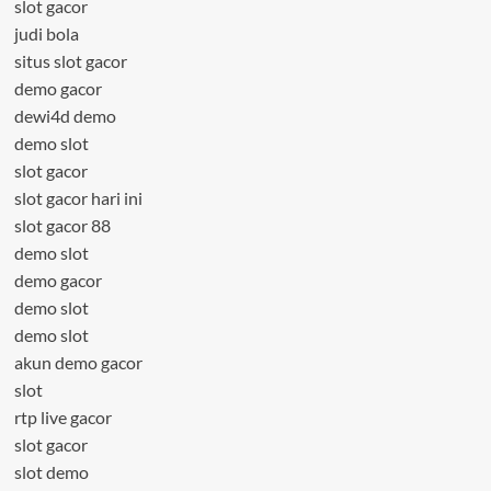
slot gacor
judi bola
situs slot gacor
demo gacor
dewi4d demo
demo slot
slot gacor
slot gacor hari ini
slot gacor 88
demo slot
demo gacor
demo slot
demo slot
akun demo gacor
slot
rtp live gacor
slot gacor
slot demo