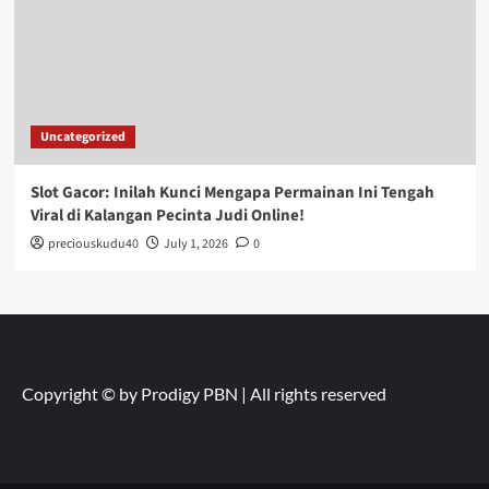
Uncategorized
Slot Gacor: Inilah Kunci Mengapa Permainan Ini Tengah
Viral di Kalangan Pecinta Judi Online!
preciouskudu40
July 1, 2026
0
Copyright © by
Prodigy PBN
| All rights reserved