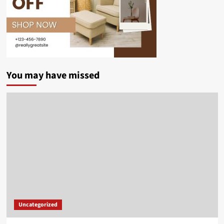
You may have missed
Uncategorized