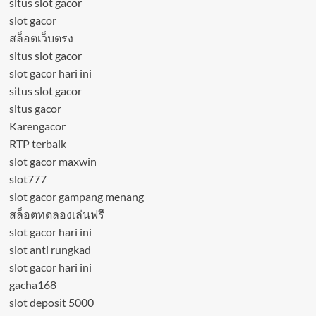
situs slot gacor
slot gacor
สล็อตเว็บตรง
situs slot gacor
slot gacor hari ini
situs slot gacor
situs gacor
Karengacor
RTP terbaik
slot gacor maxwin
slot777
slot gacor gampang menang
สล็อตทดลองเล่นฟรี
slot gacor hari ini
slot anti rungkad
slot gacor hari ini
gacha168
slot deposit 5000