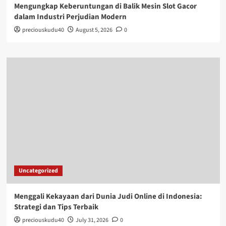
Mengungkap Keberuntungan di Balik Mesin Slot Gacor
dalam Industri Perjudian Modern
preciouskudu40
August 5, 2026
0
Uncategorized
Menggali Kekayaan dari Dunia Judi Online di Indonesia:
Strategi dan Tips Terbaik
preciouskudu40
July 31, 2026
0