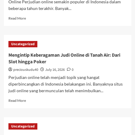
Online Perjudian online semakin populer di Indonesia dalam
beberapa tahun terakhir. Banyak...
Read
Read More
more
about
Menggali
Kekayaan
Uncategorized
dari
Dunia
Mengintip Keberagaman Judi Online di Tanah Air: Dari
Judi
Slot hingga Poker
Online
di
preciouskudu40
July 16, 2026
0
Indonesia:
Perjudian online telah menjadi topik yang hangat
Strategi
diperbincangkan di Indonesia belakangan ini. Banyaknya situs
dan
judi online yang bermunculan telah menimbulkan...
Tips
Terbaik
Read
Read More
more
about
Mengintip
Keberagaman
Uncategorized
Judi
Online