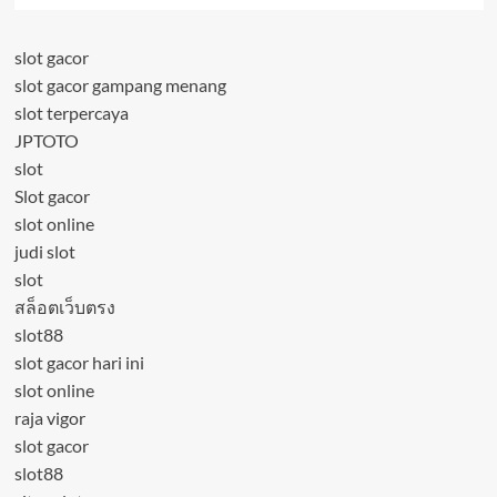
about
Slot
slot gacor
Gacor:
slot gacor gampang menang
Inilah
Kunci
slot terpercaya
Mengapa
JPTOTO
Permainan
slot
Ini
Tengah
Slot gacor
Viral
slot online
di
judi slot
Kalangan
Pecinta
slot
Judi
สล็อตเว็บตรง
Online!
slot88
slot gacor hari ini
slot online
raja vigor
slot gacor
slot88