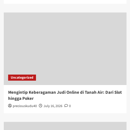
Uncategorized
Mengintip Keberagaman Judi Online di Tanah Air: Dari Slot
hingga Poker
preciouskudu40
July 16, 2026
0