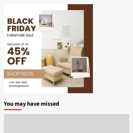
You may have missed