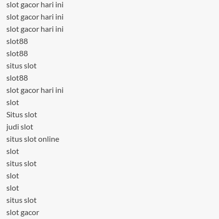
slot gacor hari ini
slot gacor hari ini
slot gacor hari ini
slot88
slot88
situs slot
slot88
slot gacor hari ini
slot
Situs slot
judi slot
situs slot online
slot
situs slot
slot
slot
situs slot
slot gacor