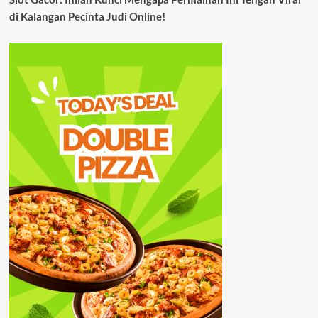
di Kalangan Pecinta Judi Online!