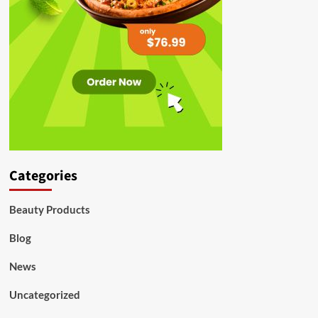
Categories
Beauty Products
Blog
News
Uncategorized