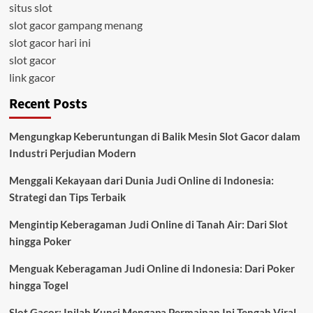
situs slot
slot gacor gampang menang
slot gacor hari ini
slot gacor
link gacor
Recent Posts
Mengungkap Keberuntungan di Balik Mesin Slot Gacor dalam
Industri Perjudian Modern
Menggali Kekayaan dari Dunia Judi Online di Indonesia:
Strategi dan Tips Terbaik
Mengintip Keberagaman Judi Online di Tanah Air: Dari Slot
hingga Poker
Menguak Keberagaman Judi Online di Indonesia: Dari Poker
hingga Togel
Slot Gacor: Inilah Kunci Mengapa Permainan Ini Tengah Viral