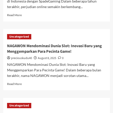
di Indonesia dengan SpadeGaming Dalam beberapa tahun
terakhir, perjudian online semakin berkembang...
Read
Read More
more
about
Sensa838:
Menjadi
Uncategorized
Pilihan
Utama
NAGAWON Mendominasi Dunia Slot: Inovasi Baru yang
Penggemar
Menggemparkan Para Pecinta Game!
Judi
Slot
preciouskudu40
August 8, 2025
0
Online
NAGAWON Mendominasi Dunia Slot: Inovasi Baru yang
di
Menggemparkan Para Pecinta Game! Dalam beberapa bulan
Indonesia
terakhir, nama NAGAWON menjadi sorotan utama...
dengan
SpadeGaming
Read
Read More
more
about
NAGAWON
Mendominasi
Uncategorized
Dunia
Slot: